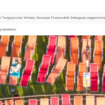
t
Twoja poczta
Winiety
Słowacja
Przewodnik
Delegacje zagraniczn
g obiektów