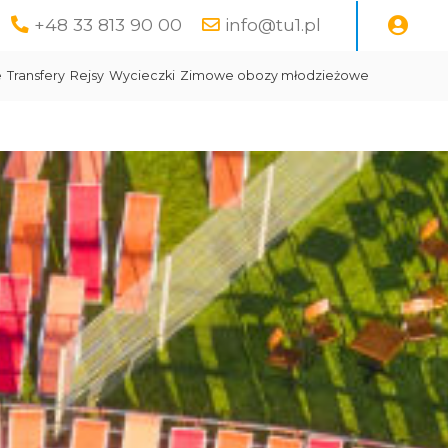
+48 33 813 90 00
info@tu1.pl
e
Transfery
Rejsy
Wycieczki
Zimowe obozy młodzieżowe