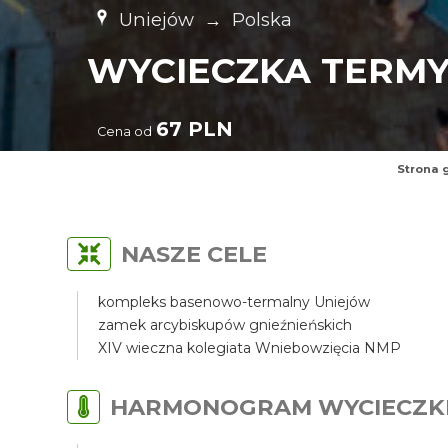
Uniejów
→
Polska
WYCIECZKA TERMY
67 PLN
Cena od
Strona 
NASZE CELE
kompleks basenowo-termalny Uniejów
zamek arcybiskupów gnieźnieńskich
XIV wieczna kolegiata Wniebowzięcia NMP
HARMONOGRAM WYCIECZK