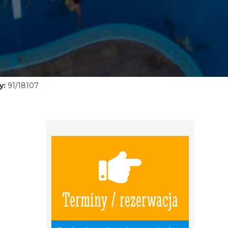
y:
91/18107
Terminy / rezerwacja