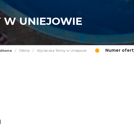
 W UNIEJOWIE
Numer ofert
główna
/
Oferta
/
Wycieczka Termy w Uniejowie
I