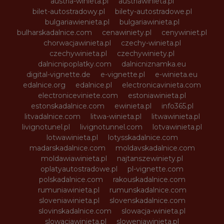
austria-winieta.pl
austriawinieta.pl
bilet-autostradowy.pl
bilety-autostradowe.pl
bulgariawienieta.pl
bulgariawinieta.pl
bulharskadalnice.com
cenawiniety.pl
cenywiniet.pl
chorwacjawinieta.pl
czechy-winieta.pl
czechywinieta.pl
czechywiniety.pl
dalnicnipoplatky.com
dalnicniznamka.eu
digital-vignette.de
e-vignette.pl
e-winieta.eu
edalnice.org
edalnice.pl
electronicavinieta.com
electroniceviniete.com
estoniawinieta.pl
estonskadalnice.com
ewinieta.pl
info365.pl
litvadalnice.com
litwa-winieta.pl
litwawinieta.pl
livignotunel.pl
livignotunnel.com
lotvawinieta.pl
lotwawinieta.pl
lotysskadalnice.com
madarskadalnice.com
moldavskadalnice.com
moldawiawinieta.pl
najtanszewiniety.pl
oplatyautostradowe.pl
pl-vignette.com
polskadalnice.com
rakouskadalnice.com
rumuniawinieta.pl
rumunskadalnice.com
sloveniawinieta.pl
slovenskadalnice.com
slovinskadalnice.com
slowacja-winieta.pl
slowacjawinieta.pl
sloweniawinieta.pl