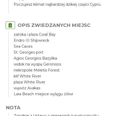
Poczujesz klimat najbardziej dzikiej części Cypru.
OPIS ZWIEDZANYCH MIEJSC
zatoka i plaża Coral Bay
Endro III Shipwreck
Sea Caves
St. Georges port
Agios Georgios Bazylika
widok na wyspę Geronisos
nekropolie Meletis Forest
klif White River
plaża White River
wąwóz Avakas
Lara Beach miejsce wylęgu żółwi
NOTA
Zgodnie z Ustawą o imprezach turystycznych i