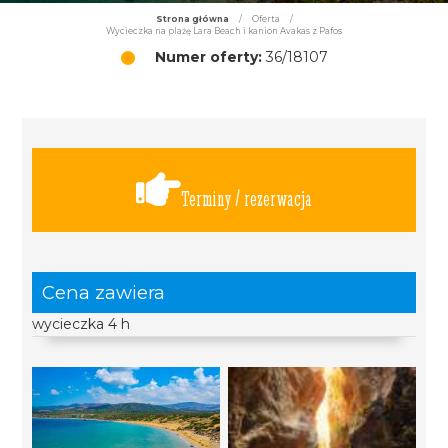
Strona główna
/
Oferta
/
Wycieczka na plażę Lara Beach i kanion Avakas z Pafos
Numer oferty:
36/18107
Terminy / rezerwacja
Cena zawiera
wycieczka 4 h