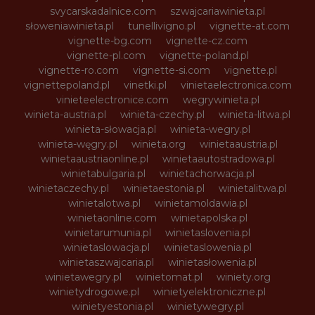
svycarskadalnice.com
szwajcariawinieta.pl
słoweniawinieta.pl
tunellivigno.pl
vignette-at.com
vignette-bg.com
vignette-cz.com
vignette-pl.com
vignette-poland.pl
vignette-ro.com
vignette-si.com
vignette.pl
vignettepoland.pl
vinetki.pl
vinietaelectronica.com
vinieteelectronice.com
wegrywinieta.pl
winieta-austria.pl
winieta-czechy.pl
winieta-litwa.pl
winieta-słowacja.pl
winieta-wegry.pl
winieta-węgry.pl
winieta.org
winietaaustria.pl
winietaaustriaonline.pl
winietaautostradowa.pl
winietabulgaria.pl
winietachorwacja.pl
winietaczechy.pl
winietaestonia.pl
winietalitwa.pl
winietalotwa.pl
winietamoldawia.pl
winietaonline.com
winietapolska.pl
winietarumunia.pl
winietaslovenia.pl
winietaslowacja.pl
winietaslowenia.pl
winietaszwajcaria.pl
winietasłowenia.pl
winietawegry.pl
winietomat.pl
winiety.org
winietydrogowe.pl
winietyelektroniczne.pl
winietyestonia.pl
winietywegry.pl