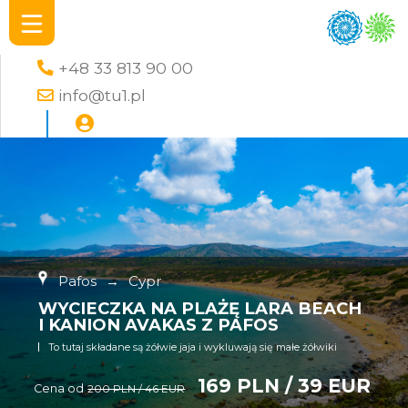
+48 33 813 90 00
info@tu1.pl
Pafos
→
Cypr
WYCIECZKA NA PLAŻĘ LARA BEACH
I KANION AVAKAS Z PAFOS
To tutaj składane są żółwie jaja i wykluwają się małe żółwiki
169 PLN / 39 EUR
Cena od
200 PLN / 46 EUR