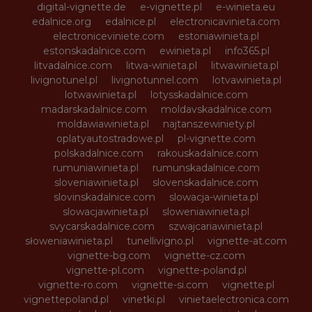
digital-vignette.de
e-vignette.pl
e-winieta.eu
edalnice.org
edalnice.pl
electronicavinieta.com
electroniceviniete.com
estoniawinieta.pl
estonskadalnice.com
ewinieta.pl
info365.pl
litvadalnice.com
litwa-winieta.pl
litwawinieta.pl
livignotunel.pl
livignotunnel.com
lotvawinieta.pl
lotwawinieta.pl
lotysskadalnice.com
madarskadalnice.com
moldavskadalnice.com
moldawiawinieta.pl
najtanszewiniety.pl
oplatyautostradowe.pl
pl-vignette.com
polskadalnice.com
rakouskadalnice.com
rumuniawinieta.pl
rumunskadalnice.com
sloveniawinieta.pl
slovenskadalnice.com
slovinskadalnice.com
slowacja-winieta.pl
slowacjawinieta.pl
sloweniawinieta.pl
svycarskadalnice.com
szwajcariawinieta.pl
słoweniawinieta.pl
tunellivigno.pl
vignette-at.com
vignette-bg.com
vignette-cz.com
vignette-pl.com
vignette-poland.pl
vignette-ro.com
vignette-si.com
vignette.pl
vignettepoland.pl
vinetki.pl
vinietaelectronica.com