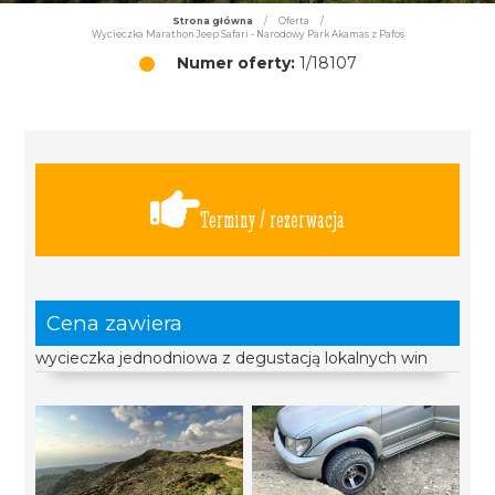
Strona główna
/
Oferta
/
Wycieczka Marathon Jeep Safari - Narodowy Park Akamas z Pafos
Numer oferty:
1/18107
Terminy / rezerwacja
Cena zawiera
wycieczka jednodniowa z degustacją lokalnych win