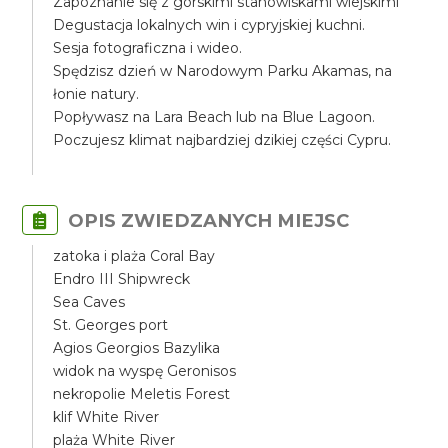
Zapoznanie się z górskimi stanowiskami wiejskimi
Degustacja lokalnych win i cypryjskiej kuchni.
Sesja fotograficzna i wideo.
Spędzisz dzień w Narodowym Parku Akamas, na
łonie natury.
Popływasz na Lara Beach lub na Blue Lagoon.
Poczujesz klimat najbardziej dzikiej części Cypru.
OPIS ZWIEDZANYCH MIEJSC
zatoka i plaża Coral Bay
Endro III Shipwreck
Sea Caves
St. Georges port
Agios Georgios Bazylika
widok na wyspę Geronisos
nekropolie Meletis Forest
klif White River
plaża White River