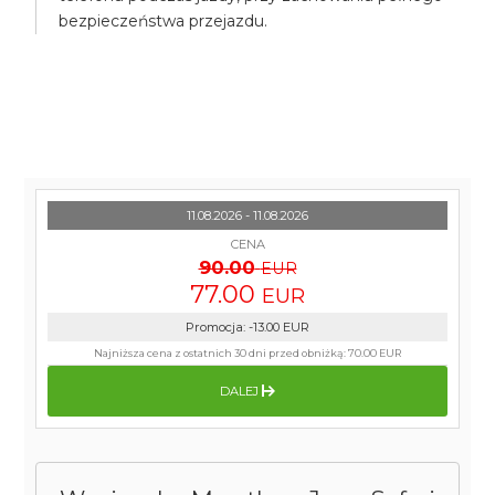
bezpieczeństwa przejazdu.
11.08.2026 - 11.08.2026
CENA
90.00
EUR
77.00
EUR
Promocja
:
-13.00
EUR
Najniższa cena z ostatnich 30 dni przed obniżką:
70.00 EUR
DALEJ