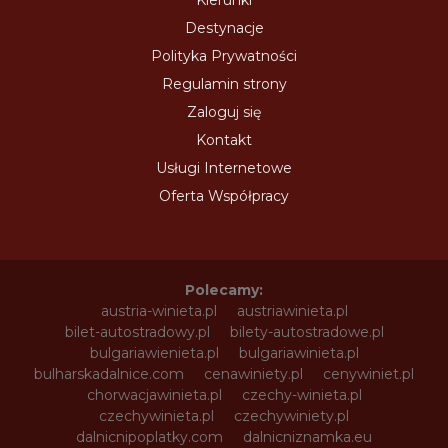
Destynacje
Polityka Prywatności
Regulamin strony
Zaloguj się
Kontakt
Usługi Internetowe
Oferta Współpracy
Polecamy:
austria-winieta.pl
austriawinieta.pl
bilet-autostradowy.pl
bilety-autostradowe.pl
bulgariawienieta.pl
bulgariawinieta.pl
bulharskadalnice.com
cenawiniety.pl
cenywiniet.pl
chorwacjawinieta.pl
czechy-winieta.pl
czechywinieta.pl
czechywiniety.pl
dalnicnipoplatky.com
dalnicniznamka.eu