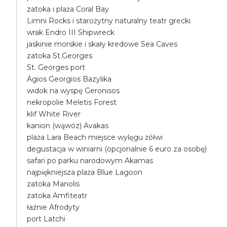
zatoka i plaża Coral Bay
Limni Rocks i starożytny naturalny teatr grecki
wrak Endro III Shipwreck
jaskinie morskie i skały kredowe Sea Caves
zatoka St.Georges
St. Georges port
Agios Georgios Bazylika
widok na wyspę Geronisos
nekropolie Meletis Forest
klif White River
kanion (wąwóz) Avakas
plaża Lara Beach miejsce wylęgu żółwi
degustacja w winiarni (opcjonalnie 6 euro za osobę)
safari po parku narodowym Akamas
najpiękniejsza plaża Blue Lagoon
zatoka Manolis
zatoka Amfiteatr
łaźnie Afrodyty
port Latchi