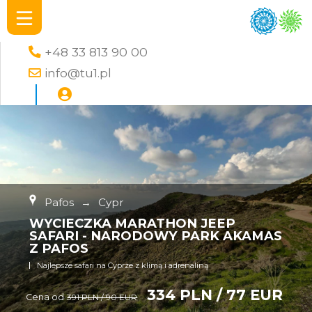
+48 33 813 90 00
info@tu1.pl
Pafos
→
Cypr
WYCIECZKA MARATHON JEEP
SAFARI - NARODOWY PARK AKAMAS
Z PAFOS
Najlepsze safari na Cyprze z klimą i adrenaliną
334 PLN / 77 EUR
Cena od
391 PLN / 90 EUR