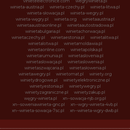
vinieteelectronice.com
wegrywinieta.pl
winieta-austria.pl
winieta-czechy.pl
winieta-litwa.pl
winieta-słowacja.pl
winieta-wegry.pl
winieta-węgry.pl
winieta.org
winietaaustria.pl
winietaaustriaonline.pl
winietaautostradowa.pl
winietabulgaria.pl
winietachorwacja.pl
winietaczechy.pl
winietaestonia.pl
winietalitwa.pl
winietalotwa.pl
winietamoldawia.pl
winietaonline.com
winietapolska.pl
winietarumunia.pl
winietaslovenia.pl
winietaslowacja.pl
winietaslowenia.pl
winietaszwajcaria.pl
winietasłowenia.pl
winietawegry.pl
winietomat.pl
winiety.org
winietydrogowe.pl
winietyelektroniczne.pl
winietyestonia.pl
winietywegry.pl
winietyzagraniczne.pl
winietyzakup.pl
węgry-winieta.pl
xn--sowacja-njb.org.pl
xn--soweniawinieta-gnc.pl
xn--wgry-winieta-4vb.pl
xn--winieta-sowacja-7sc.pl
xn--winieta-wgry-dwb.pl